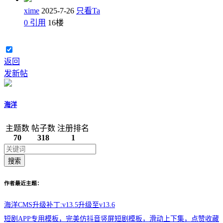
xime
2025-7-26
只看Ta
0
引用
16
楼
返回
发新帖
海洋
主题数
帖子数
注册排名
70
318
1
搜索
作者最近主题：
海洋CMS升级补丁:v13.5升级至v13.6
短剧APP专用模板，完美仿抖音竖屏短剧模板，滑动上下集，点赞收藏