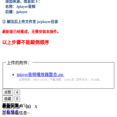
添加来源，信息如下：
名称：Jplayer音频
后缀：jplayer
② 解压后上传文件至 js/player目录
最新版已经集成，无需安装本插件。
以上步骤不能颠倒顺序
上传的附件：
jplayer音频播放器整合.zip
· 上传时间：2021-10-01 | 下载次数：1244 次 | 文件大小：70.50K
点赞
4
收藏
0
最新回复
(
15
)
收藏的用户（
0
）
X
只看楼主
正在加载信息~