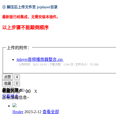
② 解压后上传文件至 js/player目录
最新版已经集成，无需安装本插件。
以上步骤不能颠倒顺序
上传的附件：
jplayer音频播放器整合.zip
· 上传时间：2021-10-01 | 下载次数：1244 次 | 文件大小：70.50K
点赞
4
收藏
0
最新回复
(
1
)
收藏的用户（
0
）
X
只看楼主
正在加载信息~
Healer
2023-2-12
查看全部