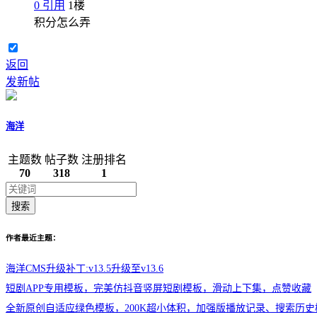
0
引用
1
楼
积分怎么弄
返回
发新帖
海洋
主题数
帖子数
注册排名
70
318
1
搜索
作者最近主题：
海洋CMS升级补丁:v13.5升级至v13.6
短剧APP专用模板，完美仿抖音竖屏短剧模板，滑动上下集，点赞收藏
全新原创自适应绿色模板，200K超小体积，加强版播放记录、搜索历史