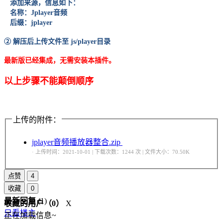
添加来源，信息如下：
名称：Jplayer音频
后缀：jplayer
② 解压后上传文件至 js/player目录
最新版已经集成，无需安装本插件。
以上步骤不能颠倒顺序
上传的附件：
jplayer音频播放器整合.zip
· 上传时间：2021-10-01 | 下载次数：1244 次 | 文件大小：70.50K
点赞
4
收藏
0
最新回复
(
1
)
收藏的用户（
0
）
X
只看楼主
正在加载信息~