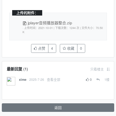
上传的附件：
jplayer音频播放器整合.zip
· 上传时间：2021-10-01 | 下载次数：1244 次 | 文件大小：70.50
K
点赞
4
收藏
0
最新回复
(
1
)
只看楼主
2025-7-26
查看全部
0
1
楼
xime
返回