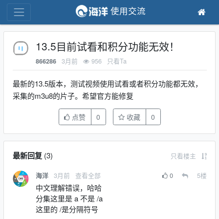
使用交流
13.5目前试看和积分功能无效！
3月前
956
只看Ta
866286
最新的13.5版本，测试视频使用试看或者积分功能都无效，
采集的m3u8的片子。希望官方能修复
点赞
0
收藏
0
最新回复
(
3
)
只看楼主
3月前
查看全部
0
5
楼
海洋
中文理解错误，哈哈
分集这里是 a 不是 /a
这里的 /是分隔符号