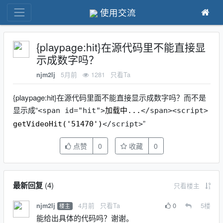
使用交流
{playpage:hit}在源代码里不能直接显
示成数字吗？
5月前
1281
只看Ta
njm2lj
{playpage:hit}在源代码里面不能直接显示成数字吗？而不是
显示成“
<span
id
="
hit
">
加载中...
</span>
<script>
”
getVideoHit('51470')
</script>
点赞
0
收藏
0
最新回复
(
4
)
只看楼主
4月前
只看Ta
0
5
楼
njm2lj
楼主
能给出具体的代码吗？谢谢。