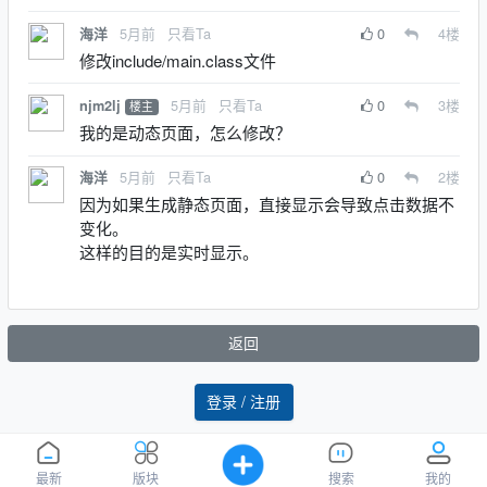
5月前
只看Ta
0
4
楼
海洋
修改include/main.class文件
5月前
只看Ta
0
3
楼
njm2lj
楼主
我的是动态页面，怎么修改？
5月前
只看Ta
0
2
楼
海洋
因为如果生成静态页面，直接显示会导致点击数据不
变化。
这样的目的是实时显示。
返回
登录 / 注册
最新
版块
搜索
我的