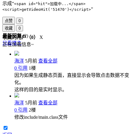
示成“
<span
id
="
hit
">
加载中...
</span>
”
<script>
getVideoHit('51470')
</script>
点赞
0
收藏
0
最新回复
(
2
)
收藏的用户（
0
）
X
只看楼主
正在加载信息~
海洋
5月前
查看全部
0
引用
1
楼
因为如果生成静态页面，直接显示会导致点击数据不变
化。
这样的目的是实时显示。
海洋
5月前
查看全部
0
引用
2
楼
修改include/main.class文件