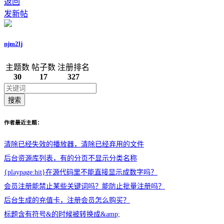
返回
发新帖
njm2lj
主题数
帖子数
注册排名
30
17
327
搜索
作者最近主题：
清除已经失效的播放器，清除已经弃用的文件
后台资源库列表，有的分页不显示分类名称
{playpage:hit}在源代码里不能直接显示成数字吗？
会员注册能禁止某些关键词吗？能防止批量注册吗？
后台生成的充值卡，注册会员怎么购买？
标题含有符号&的时候被转换成&amp;