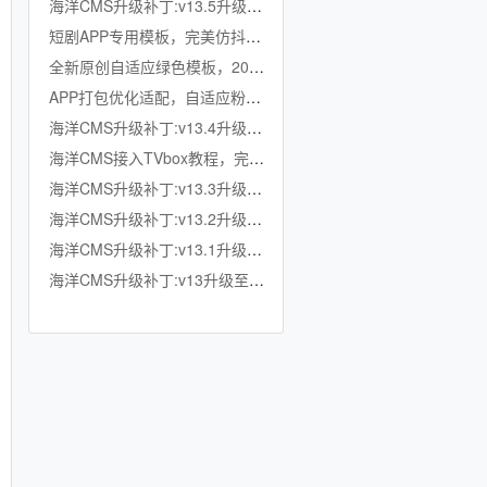
海洋CMS升级补丁:v13.5升级至v13.6
短剧APP专用模板，完美仿抖音竖屏短剧模板，滑动上下集，点赞收藏
全新原创自适应绿色模板，200K超小体积，加强版播放记录、搜索历史模块
APP打包优化适配，自适应粉色模板，小体积秒加载，模拟app动画效果，适合X
海洋CMS升级补丁:v13.4升级至v13.5
海洋CMS接入TVbox教程，完美适配TVbox，影视仓，OK影视等软件
海洋CMS升级补丁:v13.3升级至v13.4
海洋CMS升级补丁:v13.2升级至v13.3
海洋CMS升级补丁:v13.1升级至v13.2
海洋CMS升级补丁:v13升级至v13.1