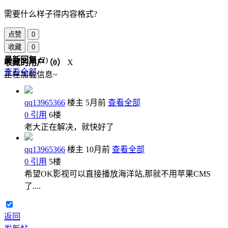
需要什么样子得内容格式?
点赞
0
收藏
0
最新回复
(
2
)
收藏的用户（
0
）
X
查看全部
正在加载信息~
qq13965366
楼主
5月前
查看全部
0
引用
6
楼
老大正在解决，就快好了
qq13965366
楼主
10月前
查看全部
0
引用
5
楼
希望OK影视可以直接播放海洋站,那就不用苹果CMS
了....
返回