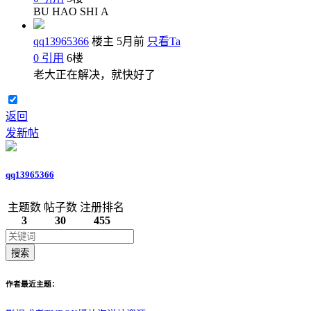
BU HAO SHI A
qq13965366
楼主
5月前
只看Ta
0
引用
6
楼
老大正在解决，就快好了
返回
发新帖
qq13965366
主题数
帖子数
注册排名
3
30
455
搜索
作者最近主题：