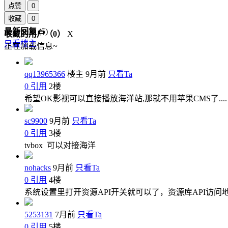
点赞
0
收藏
0
最新回复
(
5
)
收藏的用户（
0
）
X
只看楼主
正在加载信息~
qq13965366
楼主
9月前
只看Ta
0
引用
2
楼
希望OK影视可以直接播放海洋站,那就不用苹果CMS了....
sc9900
9月前
只看Ta
0
引用
3
楼
tvbox 可以对接海洋
nohacks
9月前
只看Ta
0
引用
4
楼
系统设置里打开资源API开关就可以了，资源库API访问地址是
5253131
7月前
只看Ta
0
引用
5
楼