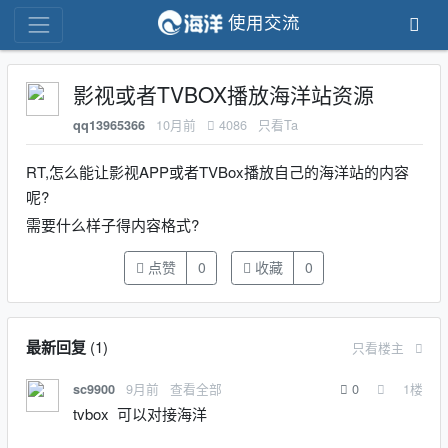
使用交流
影视或者TVBOX播放海洋站资源
10月前
4086
只看Ta
qq13965366
RT,怎么能让影视APP或者TVBox播放自己的海洋站的内容
呢?
需要什么样子得内容格式?
点赞
0
收藏
0
最新回复
(
1
)
只看楼主
9月前
查看全部
0
1
楼
sc9900
tvbox 可以对接海洋