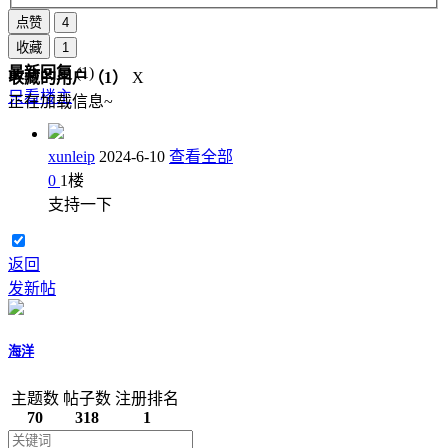
点赞
4
收藏
1
最新回复
(
1
)
收藏的用户（
1
）
X
只看楼主
正在加载信息~
xunleip
2024-6-10
查看全部
0
1
楼
支持一下
返回
发新帖
海洋
主题数
帖子数
注册排名
70
318
1