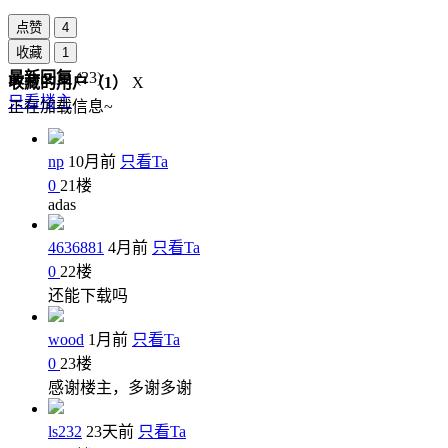
点赞
4
收藏
1
最新回复
(
23
)
收藏的用户（
1
）
X
只看楼主
正在加载信息~
np
10月前
只看Ta
0
21
楼
adas
4636881
4月前
只看Ta
0
22
楼
还能下载吗
wood
1月前
只看Ta
0
23
楼
感谢楼主，多谢多谢
ls232
23天前
只看Ta