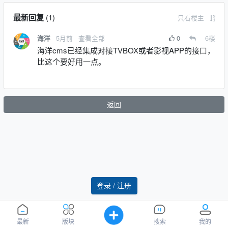
最新回复
(
1
)
只看楼主
5月前
查看全部
0
6
楼
海洋
海洋cms已经集成对接TVBOX或者影视APP的接口，
比这个要好用一点。
返回
登录 / 注册
最新
版块
搜索
我的