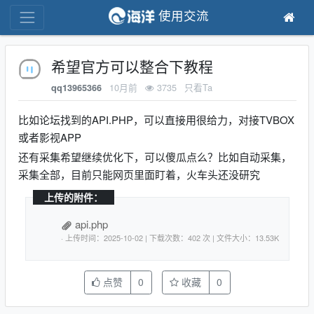
使用交流
希望官方可以整合下教程
10月前
3735
只看Ta
qq13965366
比如论坛找到的API.PHP，可以直接用很给力，对接TVBOX
或者影视APP
还有采集希望继续优化下，可以傻瓜点么？比如自动采集，
采集全部，目前只能网页里面盯着，火车头还没研究
上传的附件：
api.php
· 上传时间：2025-10-02 | 下载次数：402 次 | 文件大小：13.53K
点赞
0
收藏
0