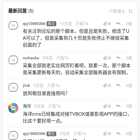
最新回复
(
5
)
只看楼主
10月前
只看Ta
0
2
楼
qq13965366
楼主
有关注到论坛的那个脚本，但是总是失败，修改了U
A可以了，但是采集到几十页就失败停止不继续采集
后面的了
9月前
只看Ta
0
3
楼
nohacks
采集全部就老实在网页盯着吧，就累一次，那个脚本
是采集更新每天的，自动采集全部服务器会有限制，
5月前
只看Ta
0
4
楼
jink
放到根目录直接用吗？
5月前
只看Ta
0
5
楼
海洋
海洋cms已经集成对接TVBOX或者影视APP的接口，
比这个要好用一点。
5月前
只看Ta
0
6
楼
qq13965366
楼主