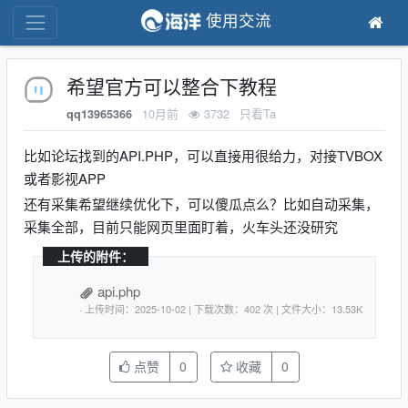
使用交流
希望官方可以整合下教程
10月前
3732
只看Ta
qq13965366
比如论坛找到的API.PHP，可以直接用很给力，对接TVBOX
或者影视APP
还有采集希望继续优化下，可以傻瓜点么？比如自动采集，
采集全部，目前只能网页里面盯着，火车头还没研究
上传的附件：
api.php
· 上传时间：2025-10-02 | 下载次数：402 次 | 文件大小：13.53K
点赞
0
收藏
0