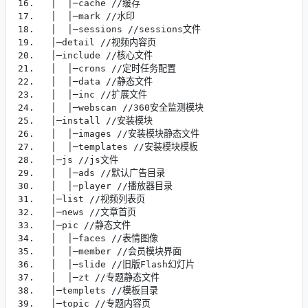
16.   │  │─cache //缓存

17.   │  │─mark //水印

18.   │  │─sessions //sessions文件

19.   │─detail //视频内容页

20.   │─include //核心文件

21.   │  │─crons //定时任务配置

22.   │  │─data //静态文件

23.   │  │─inc //扩展文件

24.   │  │─webscan //360安全监测模块

25.   │─install //安装模块

26.   │  │─images //安装模块静态文件

27.   │  │─templates //安装模块模板

28.   │─js //js文件

29.   │  │─ads //默认广告目录

30.   │  │─player //播放器目录

31.   │─list //视频列表页

32.   │─news //文章首页

33.   │─pic //静态文件

34.   │  │─faces //表情图像

35.   │  │─member //会员模块界面

36.   │  │─slide //旧版Flash幻灯片

37.   │  │─zt //专题静态文件

38.   │─templets //模板目录

39.   │─topic //专题内容页
