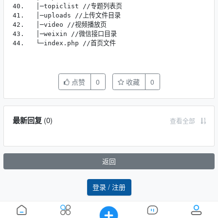
40.   │─topiclist //专题列表页

41.   │─uploads //上传文件目录

42.   │─video //视频播放页

43.   │─weixin //微信接口目录

44.   └─index.php //首页文件
点赞
0
收藏
0
最新回复
(
0
)
查看全部
返回
登录 / 注册