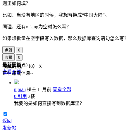
则里如何填？
比如：当没有地区的时候，我想替换成“中国大陆”。
同理，还有v_lang为空时怎么写？
如果想批量在空字段写入数据，那么数据库查询语句怎么写？
点赞
0
收藏
0
最新回复
(
1
)
收藏的用户（
0
）
X
查看全部
正在加载信息~
njm2lj
楼主
11月前
查看全部
0
引用
3
楼
我要的是如何直接写到数据库里？
返回
发新帖