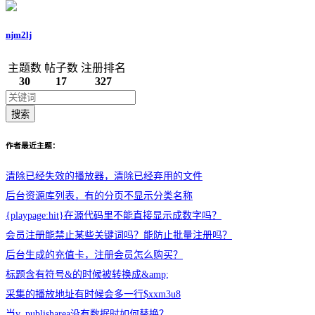
njm2lj
主题数
帖子数
注册排名
30
17
327
搜索
作者最近主题：
清除已经失效的播放器，清除已经弃用的文件
后台资源库列表，有的分页不显示分类名称
{playpage:hit}在源代码里不能直接显示成数字吗？
会员注册能禁止某些关键词吗？能防止批量注册吗？
后台生成的充值卡，注册会员怎么购买？
标题含有符号&的时候被转换成&amp;
采集的播放地址有时候会多一行$xxm3u8
当v_publisharea没有数据时如何替换？