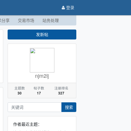
登录
术分享
交易市场
站务处理
发新帖
njm2lj
主题数
帖子数
注册排名
30
17
327
搜索
作者最近主题：