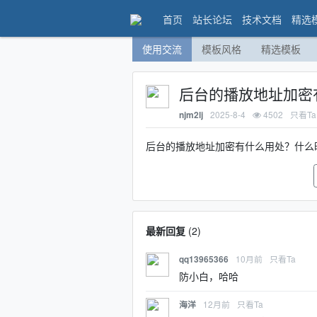
首页
站长论坛
技术文档
精选
使用交流
模板风格
精选模板
后台的播放地址加密
2025-8-4
4502
只看Ta
njm2lj
后台的播放地址加密有什么用处？什么
最新回复
(
2
)
10月前
只看Ta
qq13965366
防小白，哈哈
12月前
只看Ta
海洋