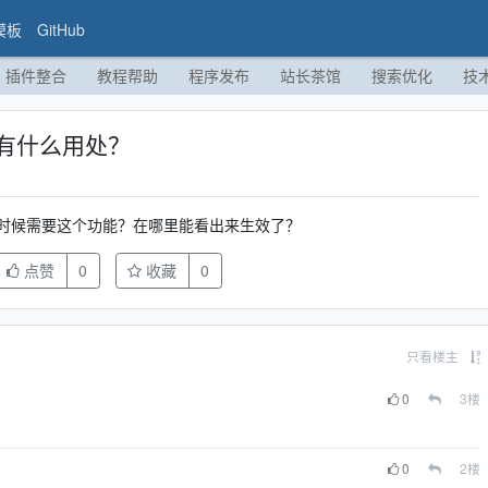
模板
GitHub
插件整合
教程帮助
程序发布
站长茶馆
搜索优化
技
有什么用处？
时候需要这个功能？在哪里能看出来生效了？
点赞
0
收藏
0
只看楼主
0
3
楼
0
2
楼