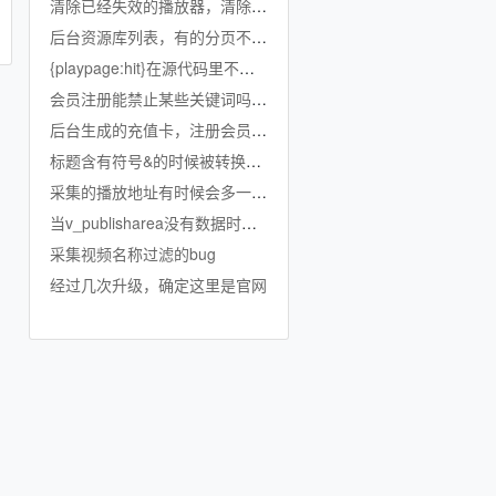
清除已经失效的播放器，清除已经弃用的文件
后台资源库列表，有的分页不显示分类名称
{playpage:hit}在源代码里不能直接显示成数字吗？
会员注册能禁止某些关键词吗？能防止批量注册吗？
后台生成的充值卡，注册会员怎么购买？
标题含有符号&的时候被转换成&amp;
采集的播放地址有时候会多一行$xxm3u8
当v_publisharea没有数据时如何替换？
采集视频名称过滤的bug
经过几次升级，确定这里是官网