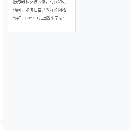
服务器多次被入侵，时间和火车头采集器使用频率高度重合？
请问，如何把自己做好的网站做成lson接口？
你好，php7.0以上版本无法“一键生成当天影片”？