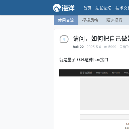
首页
站长论坛
技术文
使用交流
模板风格
精选模板
请问，如何把自己做好
2025-5-6
5999
只看T
hui122
就是量子 非凡这种json接口