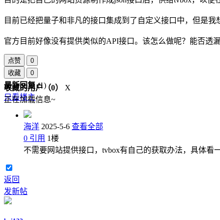
目前已经把量子和非凡的接口集成到了自定义接口中，但是我
官方目前好像没有提供类似的API接口。该怎么做呢？能否透
点赞
0
收藏
0
最新回复
(
1
)
收藏的用户（
0
）
X
只看楼主
正在加载信息~
海洋
2025-5-6
查看全部
0
引用
1
楼
不需要网站提供接口，tvbox有自己的获取办法，具体看一
返回
发新帖