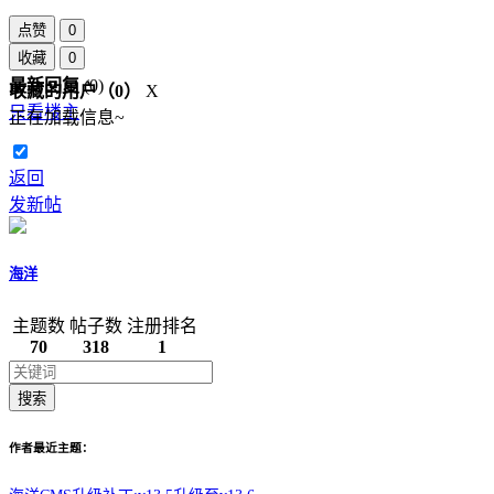
点赞
0
收藏
0
最新回复
(
0
)
收藏的用户（
0
）
X
只看楼主
正在加载信息~
返回
发新帖
海洋
主题数
帖子数
注册排名
70
318
1
搜索
作者最近主题：