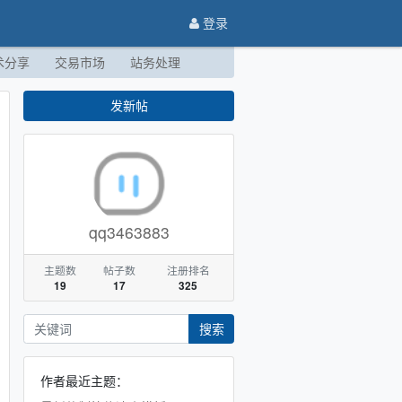
登录
术分享
交易市场
站务处理
发新帖
qq3463883
主题数
帖子数
注册排名
19
17
325
搜索
作者最近主题：