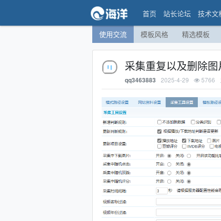
首页
站长论坛
技术文
使用交流
模板风格
精选模板
采集重复以及删除图
2025-4-29
5766
qq3463883