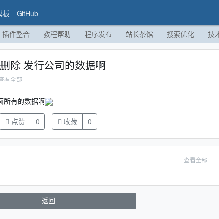
模板
GitHub
插件整合
教程帮助
程序发布
站长茶馆
搜索优化
技
手删除 发行公司的数据啊
查看全部
里面所有的数据啊
点赞
0
收藏
0
查看全部
返回