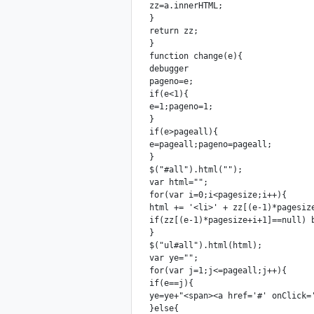
 zz=a.innerHTML;

 }

 return zz;

 }

 function change(e){

 debugger

 pageno=e;

 if(e<1){

 e=1;pageno=1;

 }

 if(e>pageall){

 e=pageall;pageno=pageall;

 }

 $("#all").html("");

 var html="";

 for(var i=0;i<pagesize;i++){

 html += '<li>' + zz[(e-1)*pagesize
 if(zz[(e-1)*pagesize+i+1]==null) b
 }

 $("ul#all").html(html);

 var ye="";

 for(var j=1;j<=pageall;j++){

 if(e==j){

 ye=ye+"<span><a href='#' onClick='
 }else{
