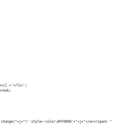
+i] +'</li>';

reak;

change("+j+")' style='color:#FF0000'>"+j+"</a></span> "
