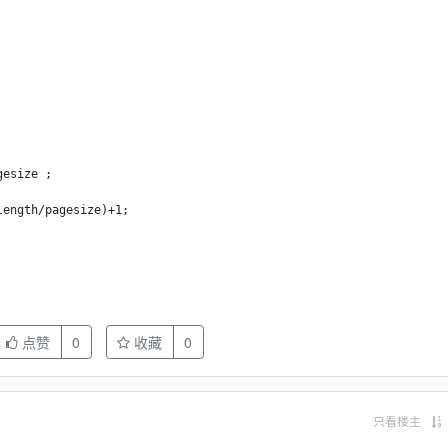
esize ;

ength/pagesize)+1;

点赞
0
收藏
0
只看楼主