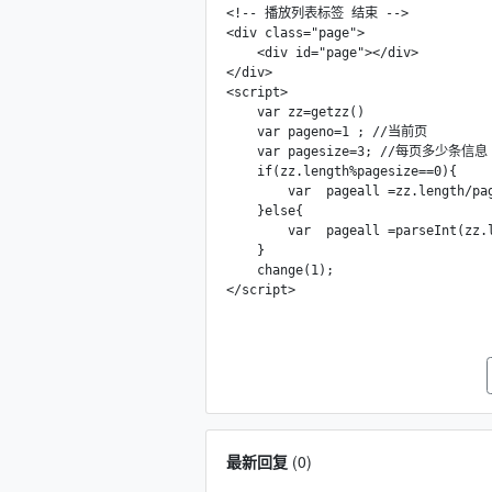
<!-- 播放列表标签 结束 -->

<div class="page">

    <div id="page"></div>

</div>

<script>

    var zz=getzz()

    var pageno=1 ; //当前页

    var pagesize=3; //每页多少条信息

    if(zz.length%pagesize==0){

        var  pageall =zz.length/pag
    }else{

        var  pageall =parseInt(zz.l
    }

    change(1);

</script>
最新回复
(
0
)