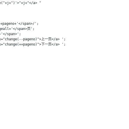
("+j+")'>"+j+"</a> "

+pageno+'</span>/';

geall+'</span>页';

'</span>';

k="change(--pageno)">上一页</a> ';

k="change(++pageno)">下一页</a> ';
