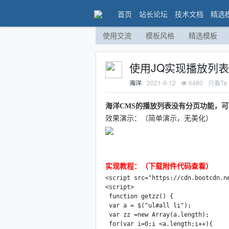
首页
站长论坛
技术文档
精选
使用交流
模板风格
精选模板
使用JQ实现播放列
2021-9-12
6480
只看Ta
海洋
海洋CMS的播放列表没有分页功能，可
效果演示：（简单演示，无美化）
实现教程：（下载附件代码查看）
<script src="https://cdn.bootcdn.ne
<script>

 function getzz() {

 var a = $("ul#all li");

 var zz =new Array(a.length);

 for(var i=0;i <a.length;i++){
