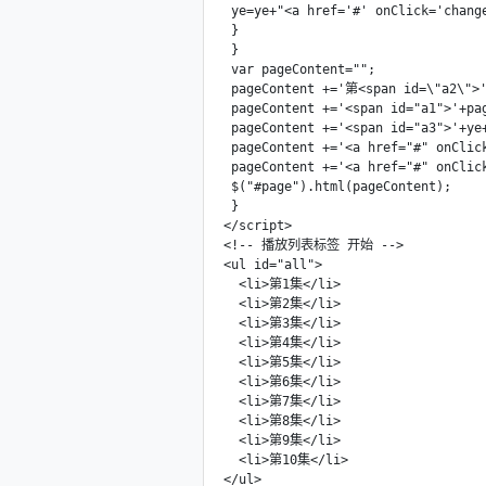
 ye=ye+"<a href='#' onClick='change
 }

 }

 var pageContent="";

 pageContent +='第<span id=\"a2\">'
 pageContent +='<span id="a1">'+pa
 pageContent +='<span id="a3">'+ye+
 pageContent +='<a href="#" onClic
 pageContent +='<a href="#" onClic
 $("#page").html(pageContent);

 }

</script>

<!-- 播放列表标签 开始 -->

<ul id="all">

  <li>第1集</li>

  <li>第2集</li>

  <li>第3集</li>

  <li>第4集</li>

  <li>第5集</li>

  <li>第6集</li>

  <li>第7集</li>

  <li>第8集</li>

  <li>第9集</li>

  <li>第10集</li>

</ul>
