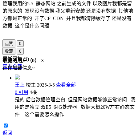
管理我用的5.5 静态网站 之前生成的文件 以及图片我都是留
的原来的 发现没有数据 我又重新安装 还是没有数据 其他地
方都是正常的 开了CF CDN 并且我都清除缓存了 还是没有
数据 这个是什么问题
点赞
0
收藏
0
最新回复
(
1
)
收藏的用户（
0
）
X
查看全部
正在加载信息~
王上
楼主
2025-3-5
查看全部
0
引用
4
楼
是的 后台数据管理空白 但是网站数据能够正常访问 我
用的是独立 双E5 64G处理器 数据大概20W左右静态文
件 这个需要怎么操作
返回