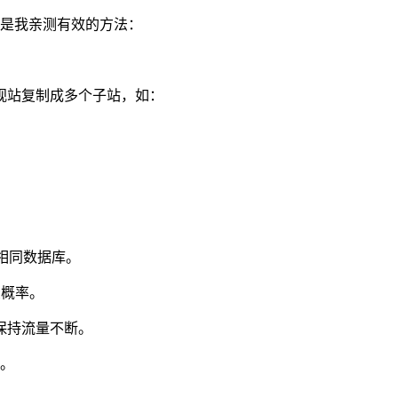
下是我亲测有效的方法：
视站复制成多个子站，如：
向相同数据库。
录概率。
，保持流量不断。
上。