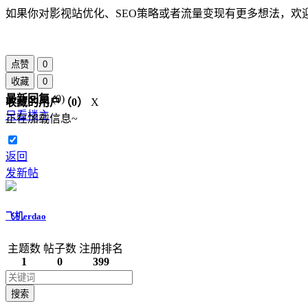
如果你对影视站优化、SEO策略或者流量变现有更多想法，
点赞
0
收藏
0
最新回复
(
0
)
收藏的用户（
0
）
X
只看楼主
正在加载信息~
返回
发新帖
飞机erdao
主题数
帖子数
注册排名
1
0
399
搜索