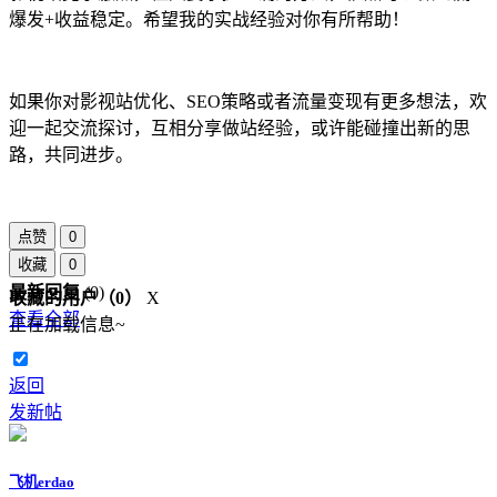
爆发+收益稳定。希望我的实战经验对你有所帮助！
如果你对影视站优化、SEO策略或者流量变现有更多想法，欢
迎一起交流探讨，互相分享做站经验，或许能碰撞出新的思
路，共同进步。
点赞
0
收藏
0
最新回复
(
0
)
收藏的用户（
0
）
X
查看全部
正在加载信息~
返回
发新帖
飞机erdao