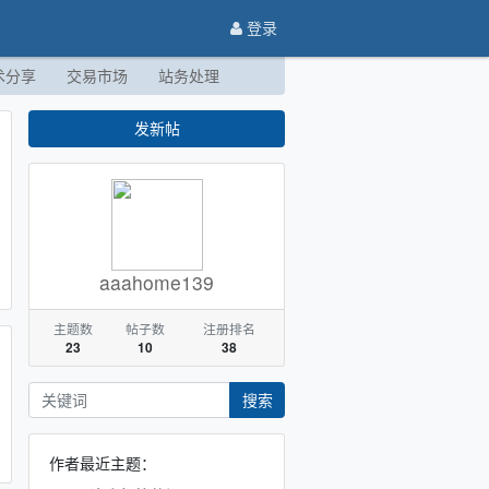
登录
术分享
交易市场
站务处理
发新帖
aaahome139
主题数
帖子数
注册排名
23
10
38
搜索
作者最近主题：