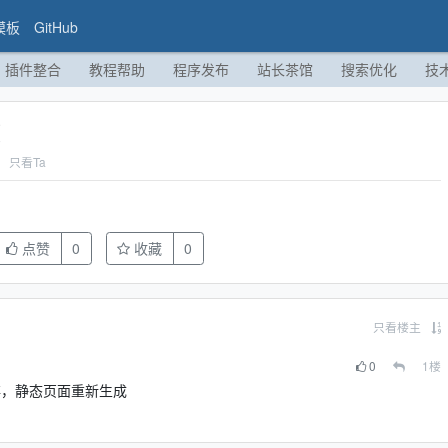
模板
GitHub
插件整合
教程帮助
程序发布
站长茶馆
搜索优化
技
题
只看Ta
点赞
0
收藏
0
只看楼主
0
1
楼
存，静态页面重新生成