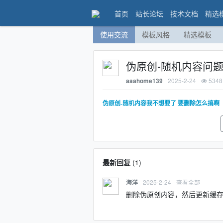
首页
站长论坛
技术文档
精选
使用交流
模板风格
精选模板
伪原创-随机内容问
2025-2-24
5348
aaahome139
伪原创-随机内容我不想要了 要删除怎么搞啊
最新回复
(
1
)
2025-2-24
查看全部
海洋
删除伪原创内容，然后更新缓