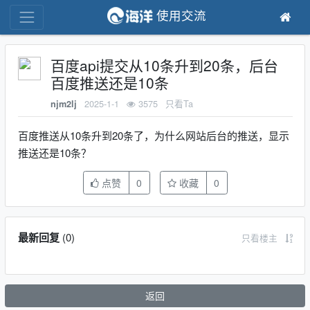
使用交流
百度api提交从10条升到20条，后台
百度推送还是10条
2025-1-1
3575
只看Ta
njm2lj
百度推送从10条升到20条了，为什么网站后台的推送，显示
推送还是10条？
点赞
0
收藏
0
最新回复
(
0
)
只看楼主
返回