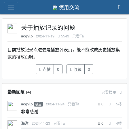
使用交流
关于播放记录的问题
2024-11-19
5543
只看Ta
acgvip
目前播放记录点进去是播放列表页，能不能改成历史播放集
数的播放页呀。
点赞
0
收藏
0
最新回复
(
4
)
只看楼主
2024-11-24
只看Ta
0
5
楼
acgvip
楼主
非常感谢
2024-11-23
只看Ta
0
4
楼
海洋