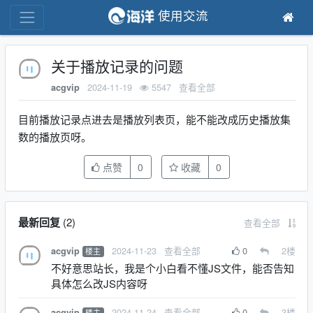
使用交流
关于播放记录的问题
2024-11-19
5547
查看全部
acgvip
目前播放记录点进去是播放列表页，能不能改成历史播放集
数的播放页呀。
点赞
0
收藏
0
最新回复
(
2
)
查看全部
2024-11-23
查看全部
0
2
楼
acgvip
楼主
不好意思站长，我是个小白看不懂JS文件，能否告知
具体怎么改JS内容呀
2024-11-24
查看全部
0
3
楼
acgvip
楼主