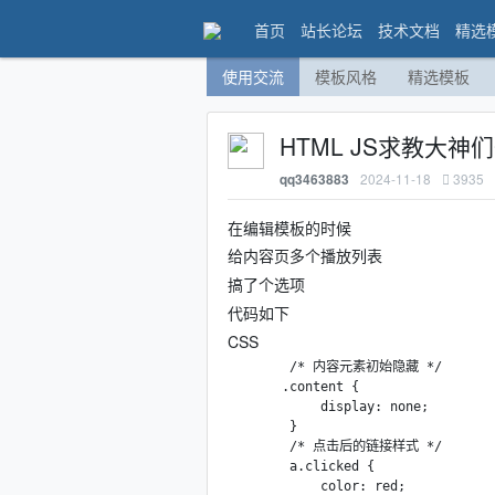
首页
站长论坛
技术文档
精选
使用交流
模板风格
精选模板
HTML JS求教大神
2024-11-18
3935
qq3463883
在编辑模板的时候
给内容页多个播放列表
搞了个选项
代码如下
CSS
        /* 内容元素初始隐藏 */

       .content {

            display: none;

        }

        /* 点击后的链接样式 */

        a.clicked {

            color: red;
