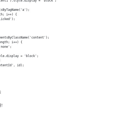
ent1').style.display = 'block';

sByTagName('a');

h; i++) {

icked');

entsByClassName('content');

ngth; i++) {

none';

le.display = 'block';



tentId', id);

示
懂！