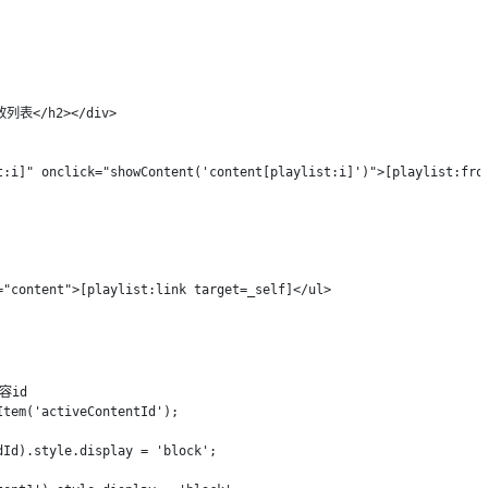
放列表</h2></div>

t:i]" onclick="showContent('content[playlist:i]')">[playlist:from
"content">[playlist:link target=_self]</ul>

id

tem('activeContentId');

Id).style.display = 'block';
