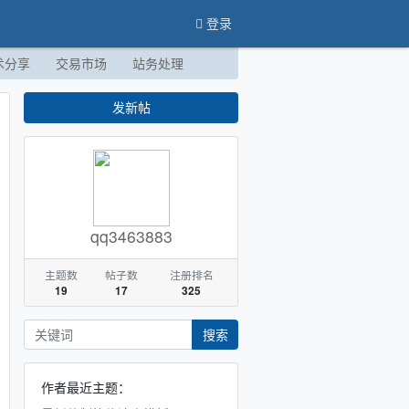
登录
术分享
交易市场
站务处理
发新帖
qq3463883
主题数
帖子数
注册排名
19
17
325
搜索
作者最近主题：