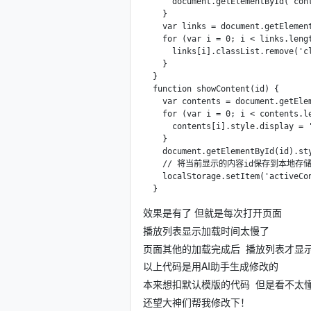
      document.getElementById('cont
    }

    var links = document.getElement
    for (var i = 0; i < links.lengt
      links[i].classList.remove('cl
    }

  }

  function showContent(id) {

    var contents = document.getElem
    for (var i = 0; i < contents.le
      contents[i].style.display = '
    }

    document.getElementById(id).sty
    // 将当前显示的内容id保存到本地存储
    localStorage.setItem('activeCon
  }
效果是有了 但就是每次打开页面
播放列表显示加载时间太慢了
页面其他的加载完成后 播放列表才显
以上代码是用AI助手生成修改的
本来想扣默认模版的代码 但是看不太
还望大神们帮我修改下！