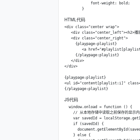
            font-weight: bold;

        }
HTML代码
<div class="center wrap">

   <div class="center_left"><h2>播
   <div class="center_right">

     {playpage:playlist}

        <a href="#playlist[playlis
     {/playpage:playlist}

   </div>

</div>

{playpage:playlist}

<ul id="content[playlist:i]" class=
{/playpage:playlist}
JS代码
  window.onload = function () {

    // 从本地存储中读取之前保存的显示内容
    var savedId = localStorage.getI
    if (savedId) {

      document.getElementById(saved
    } else {
