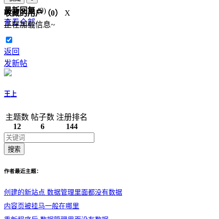
最新回复
(
0
)
收藏的用户（
0
）
X
查看全部
正在加载信息~
返回
发新帖
王上
主题数
帖子数
注册排名
12
6
144
搜索
作者最近主题：
创建的新站点 数据管理里面都没有数据
内容页被挂马一般在哪里