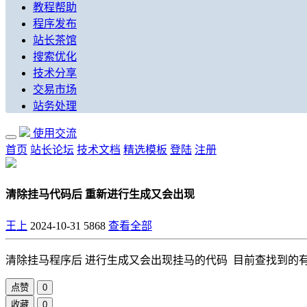
教程帮助
程序发布
站长茶馆
搜索优化
技术分享
交易市场
站务处理
使用交流
首页
站长论坛
技术文档
精选模板
登陆
注册
清除挂马代码后 重新进行生成又会出现
王上
2024-10-31
5868
查看全部
清除挂马程序后 进行生成又会出现挂马的代码 目前查找到的有di
点赞
0
收藏
0