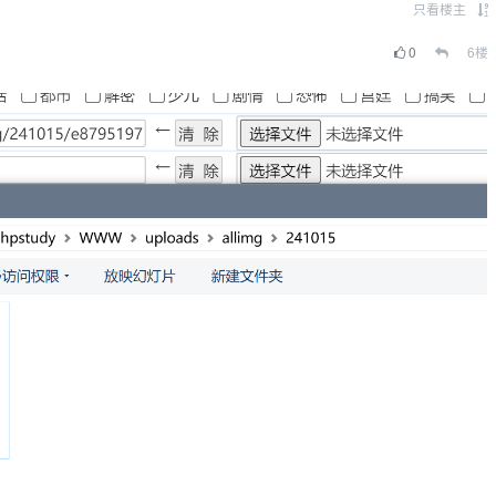
只看楼主
0
6
楼