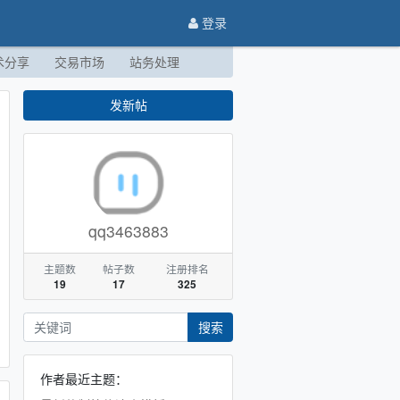
登录
术分享
交易市场
站务处理
发新帖
qq3463883
主题数
帖子数
注册排名
19
17
325
搜索
作者最近主题：