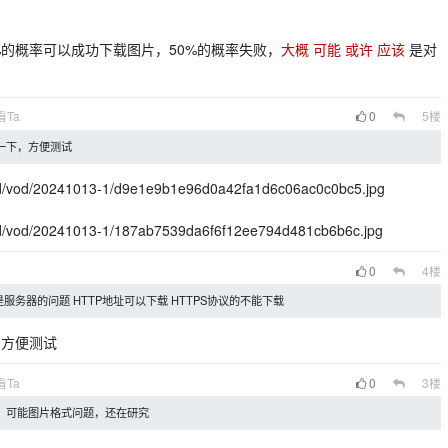
%的概率可以成功下载图片，50%的概率失败，
大概 可能 或许 应该
是对
看Ta
0
5
楼
一下，方便测试
oad/vod/20241013-1/d9e1e9b1e96d0a42fa1d6c06ac0c0bc5.jpg
oad/vod/20241013-1/187ab7539da6f6f12ee794d481cb6b6c.jpg
0
4
楼
服务器的问题 HTTP地址可以下载 HTTPS协议的不能下载
，方便测试
看Ta
0
3
楼
，可能图片格式问题，还在研究