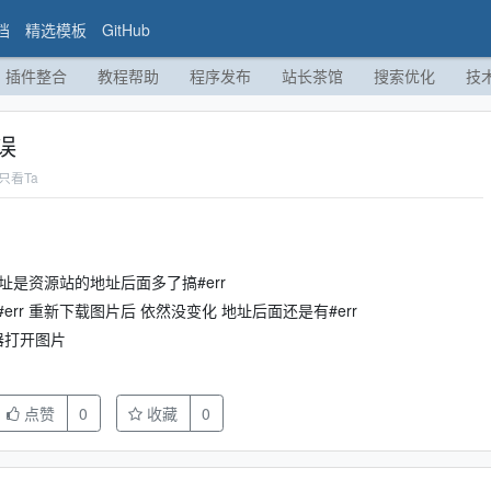
档
精选模板
GitHub
插件整合
教程帮助
程序发布
站长茶馆
搜索优化
技
误
只看Ta
址是资源站的地址后面多了搞#err
r 重新下载图片后 依然没变化 地址后面还是有#err
器打开图片
点赞
0
收藏
0