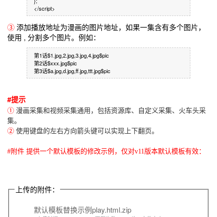
};
</script>
③
添加播放地址为漫画的图片地址，如果一集含有多个图片，
使用 , 分割多个图片。例如：
第1话$1.jpg,2.jpg,3.jpg,4.jpg$pic
第2话$xxx.jpg$pic
第3话$a.jpg,d.jpg,ff.jpg,ttt.jpg$pic
#提示
①
漫画采集和视频采集通用，包括资源库、自定义采集、火车头采
集。
②
使用键盘的左右方向箭头键可以实现上下翻页。
#附件 提供一个默认模板的修改示例，仅对v11版本默认模板有效：
上传的附件：
默认模板替换示例play.html.zip