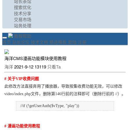
站长茶馆
搜索优化
技术分享
交易市场
站务处理
教程帮助
首页
站长论坛
技术文档
精选模板
登陆
注册
海洋CMS漫画功能模块使用教程
海洋
2021-9-12
13119
只看Ta
# 关于VIP收费问题
此修改方法直接弃用了播放器，导致按集收费功能无效，可以修改
video/index.php文件，删除第146行前的注释即可（删除行前的 //）。
//if (!getUserAuth($vType, "play"))
# 漫画功能使用教程