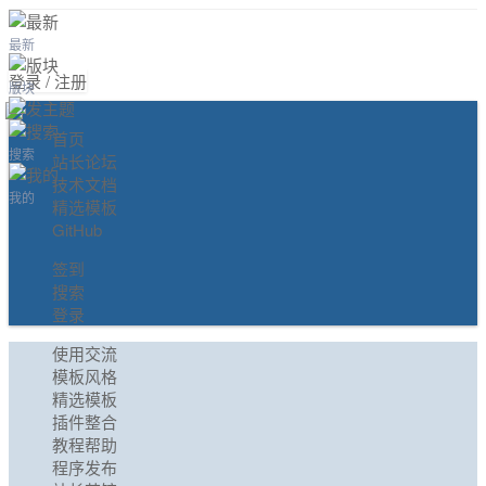
最新
登录 / 注册
版块
首页
搜索
站长论坛
技术文档
我的
精选模板
GitHub
签到
搜索
登录
使用交流
模板风格
精选模板
插件整合
教程帮助
程序发布