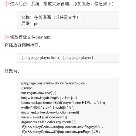
①
进入后台 - 系统 - 播放来源管理，
添加来源，信息如下：
名称：在线漫画（或任意文字）
后缀：pic
②
修改模板文件play.html
将播放器调用标签：
{playpage:playurlinfo}
{playpage:player}
修改为：
{playpage:playurlinfo}<div id="player"></div>
<script>
var imgstr=now.split(",");
for(j = 0,len=imgstr.length; j < len; j++)
{document.getElementById('player').innerHTML += '<img
width="100%" src="+imgstr[j]+" />';}
document.onkeydown=function(event){
var e = event || window.event ||
arguments.callee.caller.arguments[0];
if(e && e.keyCode==39){top.location=nextPage;;}//右->
if(e && e.keyCode==37){top.location=prePage;;}//左<-