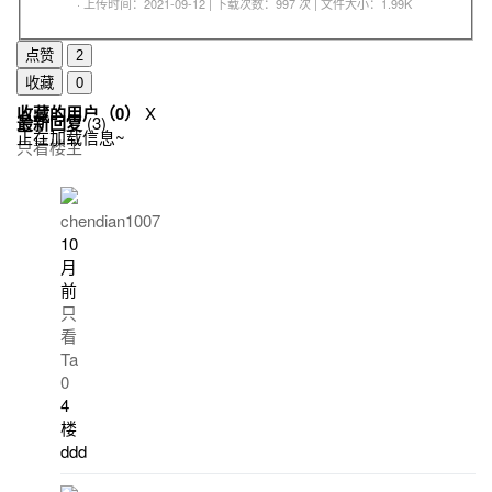
· 上传时间：2021-09-12 | 下载次数：997 次 | 文件大小：1.99K
点赞
2
收藏
0
收藏的用户（
0
）
X
最新回复
(
3
)
正在加载信息~
只看楼主
chendian1007
10
月
前
只
看
Ta
0
4
楼
ddd