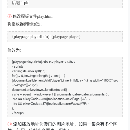
后缀：pic
②
修改模板文件play.html
将播放器调用标签：
{playpage:playurlinfo}
{playpage:player}
修改为：
{playpage:playurlinfo}<div id="player"></div>
<script>
var imgstr=now.split(",");
for(j = 0,len=imgstr.length; j < len; j++)
{document.getElementById('player').innerHTML += '<img width="100%" src
="+imgstr[j]+" />';}
document.onkeydown=function(event){
var e = event || window.event || arguments.callee.caller.arguments[0];
if(e && e.keyCode==39){top.location=nextPage;;}//右->
if(e && e.keyCode==37){top.location=prePage;;}//左<-
};
</script>
③
添加播放地址为漫画的图片地址，如果一集含有多个图