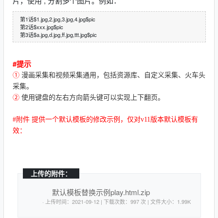
片，使用 , 分割多个图片。例如：
第1话$1.jpg,2.jpg,3.jpg,4.jpg$pic
第2话$xxx.jpg$pic
第3话$a.jpg,d.jpg,ff.jpg,ttt.jpg$pic
#提示
①
漫画采集和视频采集通用，包括资源库、自定义采集、火车头
采集。
②
使用键盘的左右方向箭头键可以实现上下翻页。
#附件 提供一个默认模板的修改示例，仅对v11版本默认模板有
效：
上传的附件：
默认模板替换示例play.html.zip
· 上传时间：2021-09-12 | 下载次数：997 次 | 文件大小：1.99K