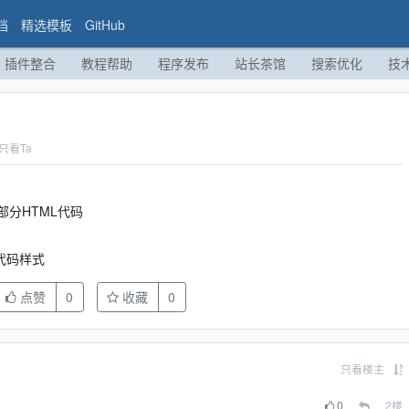
档
精选模板
GitHub
插件整合
教程帮助
程序发布
站长茶馆
搜索优化
技
只看Ta
分HTML代码
代码样式
点赞
0
收藏
0
只看楼主
0
2
楼