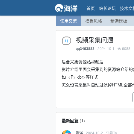
首页
站长论坛
技术文
使用交流
模板风格
精选模板
视频采集问题
2024-10-1
6088
qq3463883
后台采集资源站视频后
影片介绍里面会采集到的资源站介绍的部
如 <P> <br>等样式
怎么设置采集时自动过滤掉HTML全部
最新回复
(
1
)
2024-10-2
只看Ta
海洋