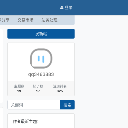
登录
术分享
交易市场
站务处理
发新帖
qq3463883
主题数
帖子数
注册排名
19
17
325
搜索
作者最近主题：