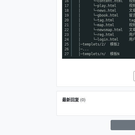
16
│ └─content.html 视
17
│ └─play.html 视
18
│ └─news.html 文
19
│ └─gbook.html 留
20
│ └─tag.html tag
21
│ └─map.html 视
22
│ └─newsmap.html 文
23
│ └─reg.html 用
24
│ └─login.html 用
25
│─templets/2/ 模板2
26
│─...
27
│─templets/n/ 模板N
最新回复
(
0
)