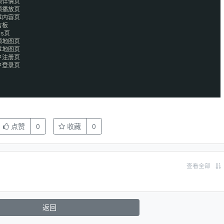
频详情页
频播放页
章内容页
言板
s页
频地图页
章地图页
户注册页
户登录页
点赞
0
收藏
0
查看全部
返回