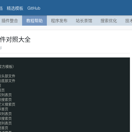
档
精选模板
GitHub
插件整合
教程帮助
程序发布
站长茶馆
搜索优化
技
文件对照大全
部
（官方模板）
共头部文件
共底部文件
页
道页
索列表页
联搜索页
自定义搜索页
章首页
章列表页
文章搜索页
专题列表页
题首页