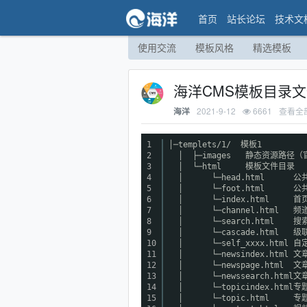
首页
站长论坛
技术文
使用交流
模板风格
精选模板
海洋CMS模板目录
2021-9-12
6661
查看全
海洋
1
│─templets/1/ 模板1
2
│ ├─images 静态资源路径
3
│ └─html 模板文件目录
4
│ └─head.html 公
5
│ └─foot.html 公
6
│ └─index.html 首
7
│ └─channel.html 频
8
│ └─search.html 搜
9
│ └─cascade.html 级
10
│ └─self_xxxx.html 
11
│ └─newsindex.html 文
12
│ └─newspage.html 文
13
│ └─newssearch.html
14
│ └─topicindex.html
15
│ └─topic.html 专