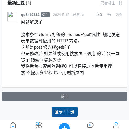
最新回复
(
1
)
只看楼主
2024-5-15
只看Ta
0
2
楼
qq3463883
楼主
问题解决了
搜索条件<form>标签的 method="get"属性 规定发送
表单数据时使用的 HTTP 方法。
之前是post 修改成get好了
但是修改后 如果继续使用搜索页 不刷新的话 会一直
提示 搜索间隔多少秒
我将后台搜索间隔调成0 可以直接返回后使用搜
索 不提示多少秒 也不用刷新页面！
返回
登录 / 注册