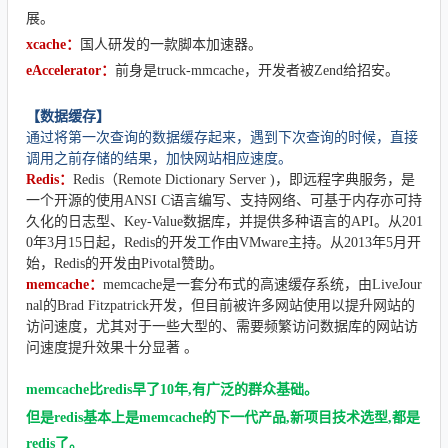
展。
xcache：
国人研发的一款脚本加速器。
eAccelerator：
前身是truck-mmcache，开发者被Zend给招安。
【数据缓存】
通过将第一次查询的数据缓存起来，遇到下次查询的时候，直接
调用之前存储的结果，加快网站相应速度。
Redis：
Redis（Remote Dictionary Server )，即远程字典服务，是
一个开源的使用ANSI C语言编写、支持网络、可基于内存亦可持
久化的日志型、Key-Value数据库，并提供多种语言的API。从201
0年3月15日起，Redis的开发工作由VMware主持。从2013年5月开
始，Redis的开发由Pivotal赞助。
memcache：
memcache是一套分布式的高速缓存系统，由LiveJour
nal的Brad Fitzpatrick开发，但目前被许多网站使用以提升网站的
访问速度，尤其对于一些大型的、需要频繁访问数据库的网站访
问速度提升效果十分显著 。
memcache比redis早了10年,有广泛的群众基础。
但是redis基本上是memcache的下一代产品,新项目技术选型,都是
redis了。