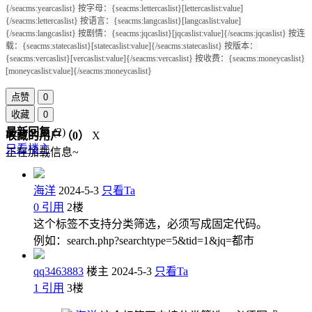
{/seacms:yearcaslist} 按字母：{seacms:lettercaslist}[lettercaslist:value]
{/seacms:lettercaslist} 按语言：{seacms:langcaslist}[langcaslist:value]
{/seacms:langcaslist} 按剧情：{seacms:jqcaslist}[jqcaslist:value]{/seacms:jqcaslist} 按连
载：{seacms:statecaslist}[statecaslist:value]{/seacms:statecaslist} 按版本：
{seacms:vercaslist}[vercaslist:value]{/seacms:vercaslist} 按收费：{seacms:moneycaslist}
[moneycaslist:value]{/seacms:moneycaslist}
点赞
0
收藏
0
最新回复
(
2
)
收藏的用户（
0
）
X
只看楼主
正在加载信息~
海洋
2024-5-3
只看Ta
0
引用
2
楼
这个标签不支持分类筛选，必须写成固定代码。
例如：search.php?searchtype=5&tid=1&jq=都市
qq3463883
楼主
2024-5-3
只看Ta
1
引用
3
楼