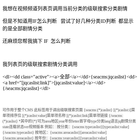
我想在视频频道列表页调用当前分类的级联搜索分类剧情
但是不知道用IF怎么判断 尝试了好几种分类ID判断 都显示
的是全部剧情分类
还麻烦您帮我搞下 IF 怎么判断
我列表页的级联搜索剧情分类调用
<dl><dd class="active"><a>全部</a></dd>{seacms:jqcaslist}<dd>
<a href="[jqcaslist:link]">[jqcaslist:value]</a></dd>
{/seacms:jqcaslist}</dl>
可作用于整个CMS 此标签用于调出级联搜索页面 {seacms:(*)caslist} [(*)caslist:i]菜
单项排序位 [(*)caslist:value]菜单项名称 [(*)caslist:link]菜单项链接 {/seacms:
(*)caslist} *其中的'(*)'可为area地区year年份letter首字母type分类lang语言jq剧情分类
state连载状态ver视频版本 例如： 按分类：{seacms:typecaslist}[typecaslist:value]
{/seacms:typecaslist} 按地区：{seacms:areacaslist}[areacaslist:value]
{/seacms:areacaslist} 按年份：{seacms:yearcaslist}[yearcaslist:value]