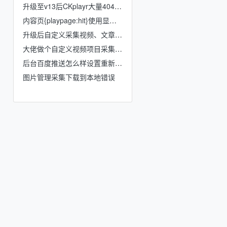
升级至v13后CKplayr大量404错误
内容页{playpage:hit}使用显示不出来数值
升级后自定义采集视频、文章入临时库没有显示
大佬做个自定义视频项目采集和自定义新闻项目采集啊脚本采集啊
后台百度推送怎么样设置重新0开始？
图片管理采集下载到本地错误