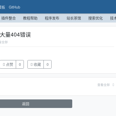
模板
GitHub
插件整合
教程帮助
程序发布
站长茶馆
搜索优化
技
r大量404错误
看全部
点赞
0
收藏
0
查看全部
返回