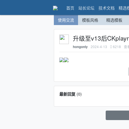
首页
站长论坛
技术文档
精选
使用交流
模板风格
精选模板
升级至v13后CKplay
2024-4-13
6218
查
hongonly
最新回复
(
0
)