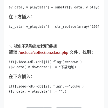
$v_data['v_playdata'] = substr($v_data['v_playdata'
在下方插入：
$v_data['v_playdata'] = str_replace(array('1024','1
3、过滤(不采集)指定来源的数据
编辑
/include/collection.class.php
文件，找到：
if($video->dl->dd[$i]['flag']=='down')

{$v_data['v_downdata'] .= "下载地址1
在下方插入：
if($video->dl->dd[$i]['flag']=='youku')

{$v_data['v_playdata'] .= "";}