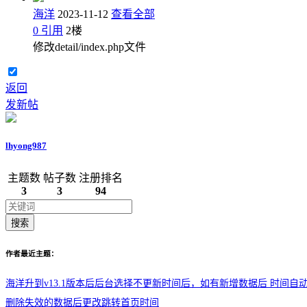
海洋
2023-11-12
查看全部
0
引用
2
楼
修改detail/index.php文件
返回
发新帖
lhyong987
主题数
帖子数
注册排名
3
3
94
搜索
作者最近主题：
海洋升到v13.1版本后后台选择不更新时间后，如有新增数据后 时间自动为 19
删除失效的数据后更改跳转首页时间