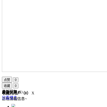
点赞
0
收藏
0
最新回复
(
1
)
收藏的用户（
0
）
X
只看楼主
正在加载信息~