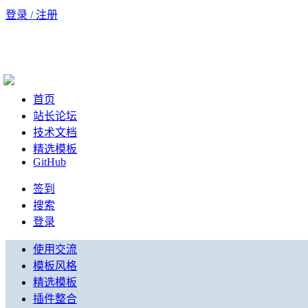
登录 / 注册
首页
站长论坛
技术文档
精选模板
GitHub
签到
搜索
登录
使用交流
模板风格
精选模板
插件整合