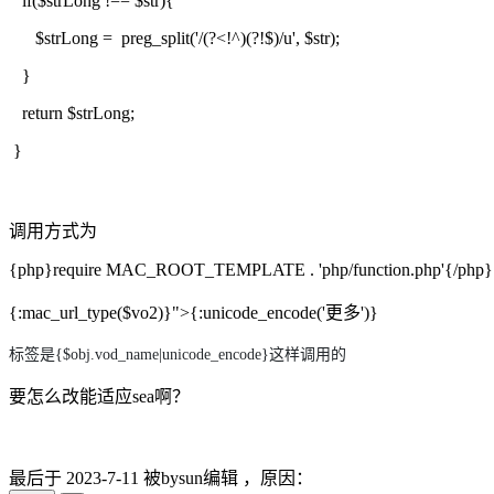
if($strLong !== $str){
$strLong = preg_split('/(?<!^)(?!$)/u', $str);
}
return $strLong;
}
调用方式为
{php}require MAC_ROOT_TEMPLATE . 'php/function.php'{/php}
{:mac_url_type($vo2)}">{:unicode_encode('更多')}
标签是{$obj.vod_name|unicode_encode}这样调用的
要怎么改能适应sea啊？
最后于
2023-7-11 被bysun编辑 ，原因：