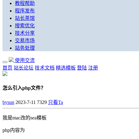
教程帮助
程序发布
站长茶馆
搜索优化
技术分享
交易市场
站务处理
使用交流
首页
站长论坛
技术文档
精选模板
登陆
注册
怎么引入php文件？
bysun
2023-7-11
7329
只看Ta
我是mac改的sea模板
php内容为