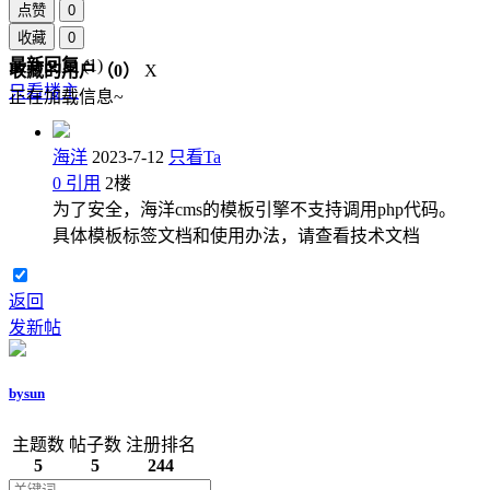
点赞
0
收藏
0
最新回复
(
1
)
收藏的用户（
0
）
X
只看楼主
正在加载信息~
海洋
2023-7-12
只看Ta
0
引用
2
楼
为了安全，海洋cms的模板引擎不支持调用php代码。
具体模板标签文档和使用办法，请查看技术文档
返回
发新帖
bysun
主题数
帖子数
注册排名
5
5
244