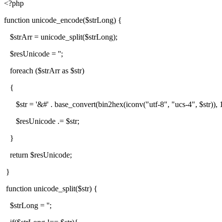
<?php
function unicode_encode($strLong) {
$strArr = unicode_split($strLong);
$resUnicode = '';
foreach ($strArr as $str)
{
$str = '&#' . base_convert(bin2hex(iconv("utf-8", "ucs-4", $str)), 16
$resUnicode .= $str;
}
return $resUnicode;
}
function unicode_split($str) {
$strLong = '';