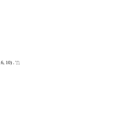
, 10) . ';';