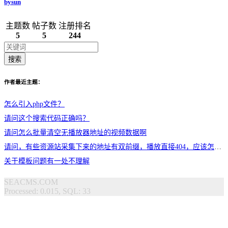
bysun
主题数
帖子数
注册排名
5
5
244
搜索
作者最近主题：
怎么引入php文件？
请问这个搜索代码正确吗？
请问怎么批量清空无播放器地址的视频数据啊
请问，有些资源站采集下来的地址有双前缀，播放直接404，应该怎么解决？
关于模板问题有一处不理解
SEACMS.COM
Processed: 0.015, SQL: 33