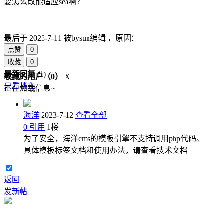
要怎么改能适应sea啊？
最后于
2023-7-11 被bysun编辑 ，原因：
点赞
0
收藏
0
最新回复
(
1
)
收藏的用户（
0
）
X
只看楼主
正在加载信息~
海洋
2023-7-12
查看全部
0
引用
1
楼
为了安全，海洋cms的模板引擎不支持调用php代码。
具体模板标签文档和使用办法，请查看技术文档
返回
发新帖