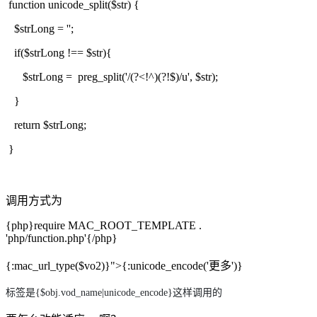
function unicode_split($str) {
$strLong = '';
if($strLong !== $str){
$strLong = preg_split('/(?<!^)(?!$)/u', $str);
}
return $strLong;
}
调用方式为
{php}require MAC_ROOT_TEMPLATE .
'php/function.php'{/php}
{:mac_url_type($vo2)}">{:unicode_encode('更多')}
标签是{$obj.vod_name|unicode_encode}这样调用的