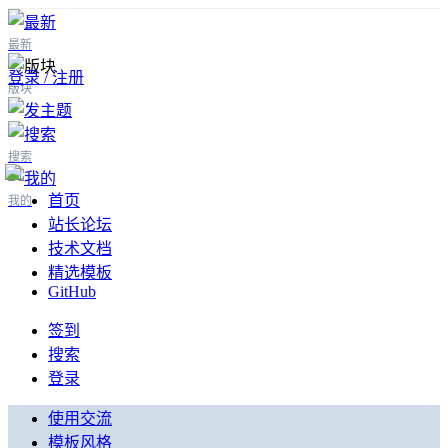
最新
登录 / 注册
版块
搜索
首页
我的
站长论坛
技术文档
精选模板
GitHub
签到
搜索
登录
使用交流
模板风格