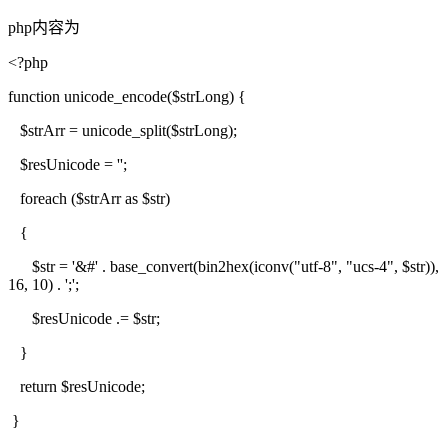
php内容为
<?php
function unicode_encode($strLong) {
$strArr = unicode_split($strLong);
$resUnicode = '';
foreach ($strArr as $str)
{
$str = '&#' . base_convert(bin2hex(iconv("utf-8", "ucs-4", $str)),
16, 10) . ';';
$resUnicode .= $str;
}
return $resUnicode;
}