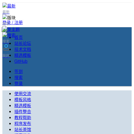
最新
登录 / 注册
版块
首页
搜索
站长论坛
技术文档
精选模板
我的
GitHub
签到
搜索
登录
使用交流
模板风格
精选模板
插件整合
教程帮助
程序发布
站长茶馆