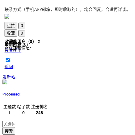
联系方式
（手机APP邮箱，即时收取的），均会回复，合适再详谈。
点赞
0
收藏
0
收藏的用户（
0
）
X
最新回复
(
0
)
正在加载信息~
只看楼主
返回
发新帖
Processed
主题数
帖子数
注册排名
1
0
248
搜索