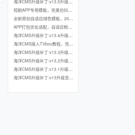
海洋CMS升级补丁:v13.5升级至v13.6
短剧APP专用模板，完美仿抖音竖屏短剧模板，滑动上下集，点赞收藏
全新原创自适应绿色模板，200K超小体积，加强版播放记录、搜索历史模块
APP打包优化适配，自适应粉色模板，小体积秒加载，模拟app动画效果，适合X
海洋CMS升级补丁:v13.4升级至v13.5
海洋CMS接入TVbox教程，完美适配TVbox，影视仓，OK影视等软件
海洋CMS升级补丁:v13.3升级至v13.4
海洋CMS升级补丁:v13.2升级至v13.3
海洋CMS升级补丁:v13.1升级至v13.2
海洋CMS升级补丁:v13升级至v13.1