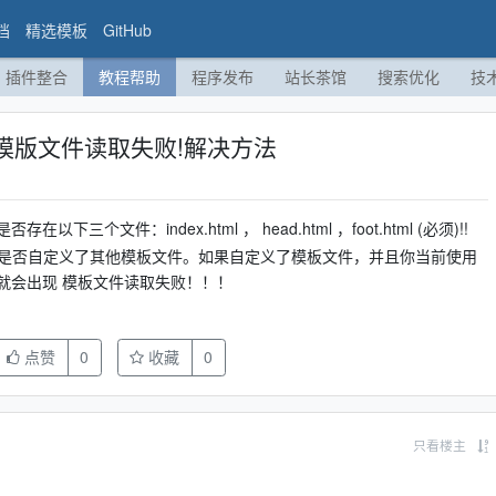
档
精选模板
GitHub
插件整合
教程帮助
程序发布
站长茶馆
搜索优化
技
模版文件读取失败!解决方法
个文件：index.html ， head.html ，foot.html (必须)!!
中是否自定义了其他模板文件。如果自定义了模板文件，并且你当前使用
就会出现 模板文件读取失败！！！
点赞
0
收藏
0
只看楼主