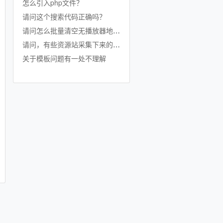
怎么引入php文件？
请问这个搜索代码正确吗？
请问怎么批量清空无播放器地址的视频数据啊
请问，有些资源站采集下来的地址有双前缀，播放直接404，应该怎么解决？
关于模板问题有一处不理解