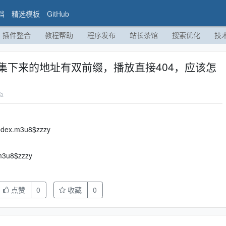
档
精选模板
GitHub
插件整合
教程帮助
程序发布
站长茶馆
搜索优化
技
集下来的地址有双前缀，播放直接404，应该怎
a
ndex.m3u8$zzzy
.m3u8$zzzy
点赞
0
收藏
0