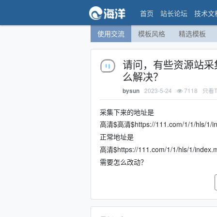
首页
站长论坛
技术文
使用交流
模板风格
精选模板
请问，有些资源站采
么解决？
2023-5-24
7118
只看T
bysun
采集下来的地址是
高清$高清$https://111.com/1/1/hls/1/i
正常地址是
高清$https://111.com/1/1/hls/1/index
需要怎么改动？