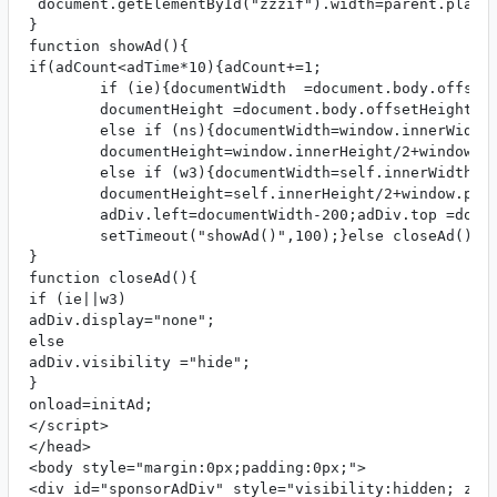
 document.getElementById("zzzif").width=parent.player
}

function showAd(){

if(adCount<adTime*10){adCount+=1;

        if (ie){documentWidth  =document.body.offsetW
        documentHeight =document.body.offsetHeight/2+
        else if (ns){documentWidth=window.innerWidth/
        documentHeight=window.innerHeight/2+window.pa
        else if (w3){documentWidth=self.innerWidth/2+
        documentHeight=self.innerHeight/2+window.page
        adDiv.left=documentWidth-200;adDiv.top =docum
        setTimeout("showAd()",100);}else closeAd();

}

function closeAd(){

if (ie||w3)

adDiv.display="none";

else

adDiv.visibility ="hide";

}

onload=initAd;

</script>

</head>

<body style="margin:0px;padding:0px;">

<div id="sponsorAdDiv" style="visibility:hidden; z-in