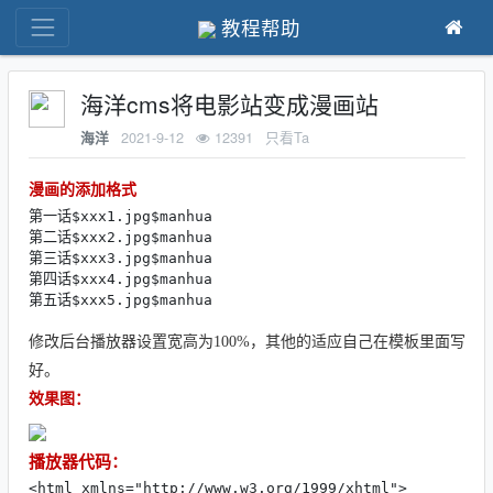
教程帮助
海洋cms将电影站变成漫画站
2021-9-12
12391
只看Ta
海洋
漫画的添加格式
第一话$xxx1.jpg$manhua

第二话$xxx2.jpg$manhua

第三话$xxx3.jpg$manhua

第四话$xxx4.jpg$manhua

第五话$xxx5.jpg$manhua
修改后台播放器设置宽高为100%，其他的适应自己在模板里面写
好。
效果图：
播放器代码：
<html xmlns="http://www.w3.org/1999/xhtml">
