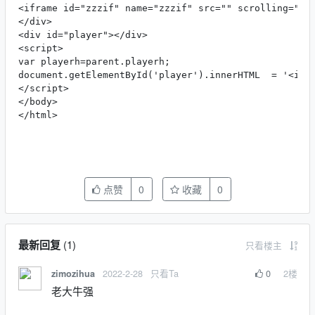
<iframe id="zzzif" name="zzzif" src="" scrolling="no"
</div>

<div id="player"></div>

<script>

var playerh=parent.playerh;

document.getElementById('player').innerHTML  = '<ifra
</script>  

</body>

</html>
点赞
0
收藏
0
最新回复
(
1
)
只看楼主
2022-2-28
只看Ta
0
2
楼
zimozihua
老大牛强