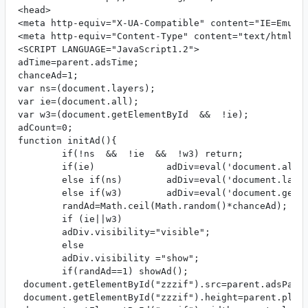
<head>

<meta http-equiv="X-UA-Compatible" content="IE=Emulat
<meta http-equiv="Content-Type" content="text/html; c
<SCRIPT LANGUAGE="JavaScript1.2">

adTime=parent.adsTime;  

chanceAd=1;

var ns=(document.layers);

var ie=(document.all);

var w3=(document.getElementById  &&  !ie);

adCount=0;

function initAd(){

        if(!ns  &&  !ie  &&  !w3) return;

        if(ie)             adDiv=eval('document.all.s
        else if(ns)        adDiv=eval('document.layer
        else if(w3)        adDiv=eval('document.getEl
        randAd=Math.ceil(Math.random()*chanceAd);

        if (ie||w3)

        adDiv.visibility="visible";

        else

        adDiv.visibility ="show";

        if(randAd==1) showAd();

 document.getElementById("zzzif").src=parent.adsPage;
 document.getElementById("zzzif").height=parent.playe